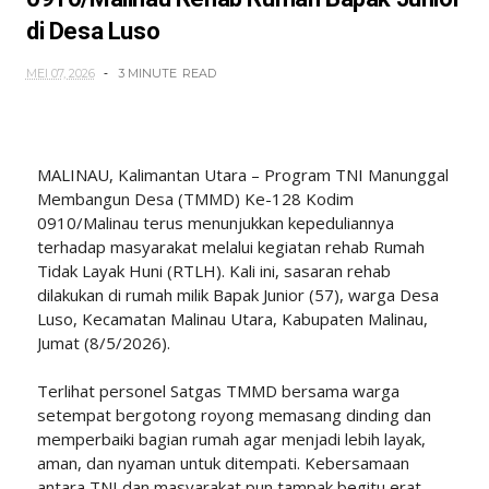
di Desa Luso
MEI 07, 2026
3 MINUTE
READ
MALINAU, Kalimantan Utara – Program TNI Manunggal
Membangun Desa (TMMD) Ke-128 Kodim
0910/Malinau terus menunjukkan kepeduliannya
terhadap masyarakat melalui kegiatan rehab Rumah
Tidak Layak Huni (RTLH). Kali ini, sasaran rehab
dilakukan di rumah milik Bapak Junior (57), warga Desa
Luso, Kecamatan Malinau Utara, Kabupaten Malinau,
Jumat (8/5/2026).
Terlihat personel Satgas TMMD bersama warga
setempat bergotong royong memasang dinding dan
memperbaiki bagian rumah agar menjadi lebih layak,
aman, dan nyaman untuk ditempati. Kebersamaan
antara TNI dan masyarakat pun tampak begitu erat