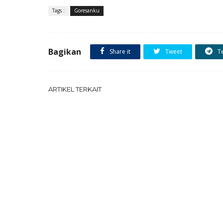
Tags :
Goresanku
Bagikan
Share it
Tweet
T
ARTIKEL TERKAIT