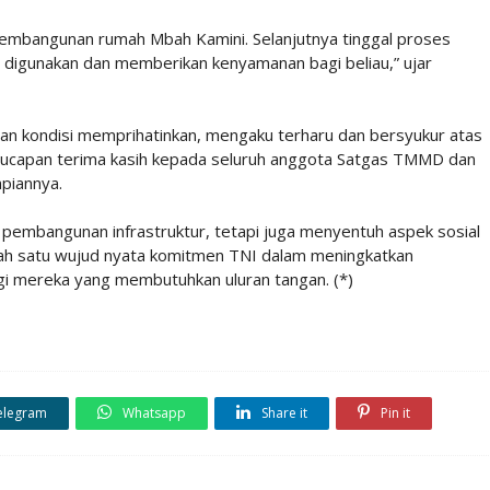
pembangunan rumah Mbah Kamini. Selanjutnya tinggal proses
 digunakan dan memberikan kenyamanan bagi beliau,” ujar
gan kondisi memprihatinkan, mengaku terharu dan bersyukur atas
n ucapan terima kasih kepada seluruh anggota Satgas TMMD dan
piannya.
embangunan infrastruktur, tetapi juga menyentuh aspek sosial
h satu wujud nyata komitmen TNI dalam meningkatkan
i mereka yang membutuhkan uluran tangan. (*)
elegram
Whatsapp
Share it
Pin it