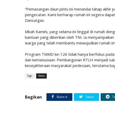
“Pemasangan daun pintu ini menandai tahap akhir 
pengecatan. Kami berharap rumah ini segera dapat
Dansatgas.
Mbah Kamini, yang selama ini tinggal di rumah den
bantuan yang diberikan oleh TNI. Ia menyampaika
warga yang telah membantu mewujudkan rumah im
Program TMMD ke-126 tidak hanya berfokus pada p
dan kemanusiaan. Pembangunan RTLH menjadi sala
kesejahteraan masyarakat pedesaan, terutama bag
Tags :
News
Bagikan
Share it
Tweet
T