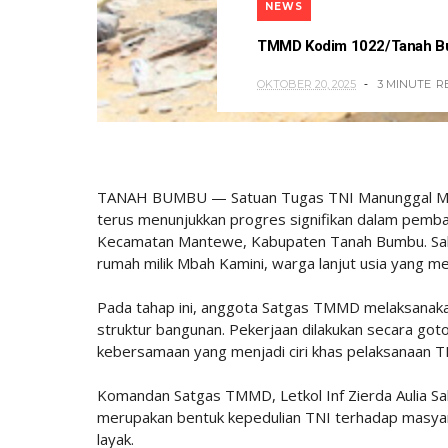
NEWS
TMMD Kodim 1022/Tanah B
OKTOBER 20, 2025
3 MINUTE
R
TANAH BUMBU — Satuan Tugas TNI Manunggal M
terus menunjukkan progres signifikan dalam pemb
Kecamatan Mantewe, Kabupaten Tanah Bumbu. Salah 
rumah milik Mbah Kamini, warga lanjut usia yang m
Pada tahap ini, anggota Satgas TMMD melaksanaka
struktur bangunan. Pekerjaan dilakukan secara g
kebersamaan yang menjadi ciri khas pelaksanaan 
Komandan Satgas TMMD, Letkol Inf Zierda Aulia S
merupakan bentuk kepedulian TNI terhadap masya
layak.