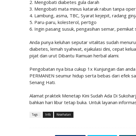
2. Mengobati diabetes gula darah
3. Mengobati mata minus katarak rabun tanpa ope
4. Lambung, asma, TBC, Syarat kejepit, radang ginja
5. Paru-paru, kolesterol, pertigo
6. Ingin pasang susuk, pengasihan semar, pemikat s
Anda punya keluhan seputar vitalitas sudah menurun
diabetes, lemah syahwat, ejakulasi dini, cepat kelu
pijat dan urut Dibantu Ramuan herbal alami.
Pengobatan nya bisa cukup 1x Kunjungan dan anda 
PERMANEN seumur hidup serta bebas dari efek sa
Senang Hati.
Alamat praktek Menetap Kini Sudah Ada Di Sukoharj
bahkan hari libur tetap buka. Untuk layanan infor
Tags :
Info
Kesehatan