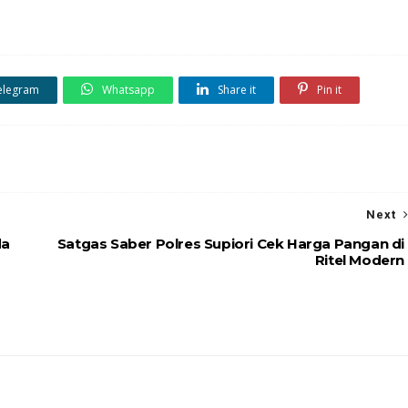
elegram
Whatsapp
Share it
Pin it
Next
da
Satgas Saber Polres Supiori Cek Harga Pangan di
Ritel Modern