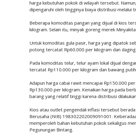
harga kebutuhan pokok di wilayah tersebut. Namun
dipengaruhi oleh tingginya biaya distribusi melalu
Beberapa komoditas pangan yang dijual di kios te
kilogram. Selain itu, minyak goreng merek Minyakita
Untuk komoditas gula pasir, harga yang dipatok s
potong tercatat Rp60.000 per kilogram dan daging
Pada komoditas telur, telur ayam lokal dijual den
tercatat Rp110.000 per kilogram dan bawang putih
Adapun harga cabai rawit mencapai Rp150.000 per k
Rp130.000 per kilogram. Kenaikan harga pada berb
barang yang relatif tinggi karena distribusi dilakukan
Kios atau outlet pengendali inflasi tersebut ber
Berusaha (NIB) 198302202009091001. Keberadaan
memperoleh bahan kebutuhan pokok sekaligus men
Pegunungan Bintang.