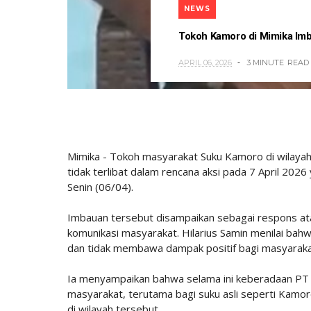
NEWS
Tokoh Kamoro di Mimika Imba
APRIL 06, 2026
3 MINUTE
READ
Mimika - Tokoh masyarakat Suku Kamoro di wilaya
tidak terlibat dalam rencana aksi pada 7 April 2
Senin (06/04).
Imbauan tersebut disampaikan sebagai respons ata
komunikasi masyarakat. Hilarius Samin menilai ba
dan tidak membawa dampak positif bagi masyarakat
Ia menyampaikan bahwa selama ini keberadaan PT F
masyarakat, terutama bagi suku asli seperti Kamo
di wilayah tersebut.