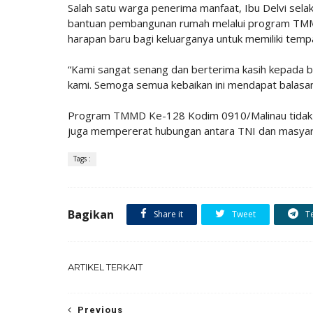
Salah satu warga penerima manfaat, Ibu Delvi sela
bantuan pembangunan rumah melalui program TM
harapan baru bagi keluarganya untuk memiliki tempa
“Kami sangat senang dan berterima kasih kepad
kami. Semoga semua kebaikan ini mendapat balasan 
Program TMMD Ke-128 Kodim 0910/Malinau tidak
juga mempererat hubungan antara TNI dan masyar
Tags :
Bagikan
Share it
Tweet
T
ARTIKEL TERKAIT
Previous