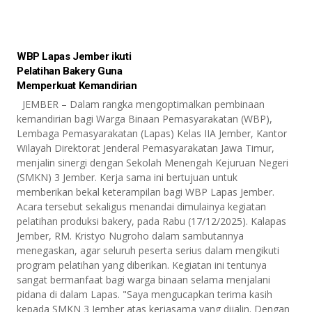
WBP Lapas Jember ikuti
Pelatihan Bakery Guna
Memperkuat Kemandirian
JEMBER – Dalam rangka mengoptimalkan pembinaan
kemandirian bagi Warga Binaan Pemasyarakatan (WBP),
Lembaga Pemasyarakatan (Lapas) Kelas IIA Jember, Kantor
Wilayah Direktorat Jenderal Pemasyarakatan Jawa Timur,
menjalin sinergi dengan Sekolah Menengah Kejuruan Negeri
(SMKN) 3 Jember. Kerja sama ini bertujuan untuk
memberikan bekal keterampilan bagi WBP Lapas Jember.
Acara tersebut sekaligus menandai dimulainya kegiatan
pelatihan produksi bakery, pada Rabu (17/12/2025). Kalapas
Jember, RM. Kristyo Nugroho dalam sambutannya
menegaskan, agar seluruh peserta serius dalam mengikuti
program pelatihan yang diberikan. Kegiatan ini tentunya
sangat bermanfaat bagi warga binaan selama menjalani
pidana di dalam Lapas. "Saya mengucapkan terima kasih
kepada SMKN 3 Jember atas kerjasama yang dijalin. Dengan